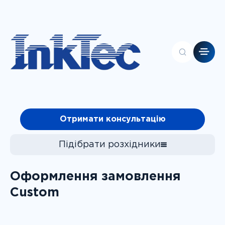
Головна
Отримати консультацію
Контакти
Каталог
Про компанію
Підібрати розхідники
Клієнтам
Чорнила
Оформлення замовлення
Фотопапір
Custom
СБПЧ
Підібрати