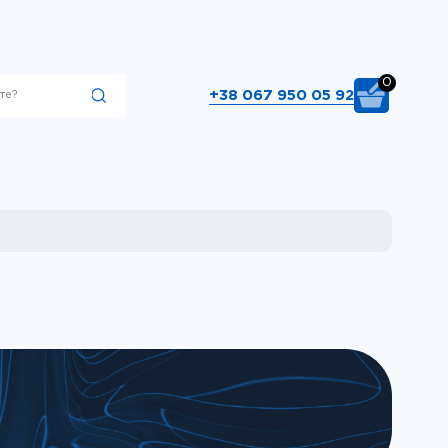
0
+38 067 950 05 92
Підібрати
00 вкажіть тип
ри 660. Виберіть
ібрати"..