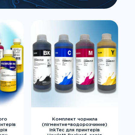
ого
Комплект чорнила
интерів
(пігментне+водорозчинне)
рія
InkTec для принтерів