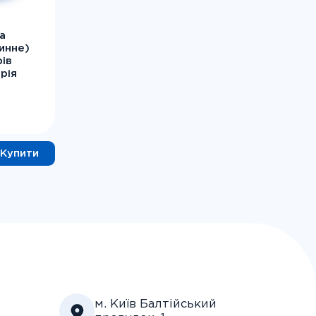
а
инне)
рів
рія
 (Black
enta,
і) –
Купити
м. Київ Балтійський