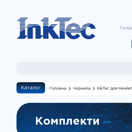
Голо
Каталог
Головна
Чорнила
InkTec для Hewle
Наприклад, дл
пошуку "за моде
потрібни
Комплекти