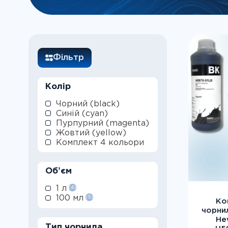
Фільтр
Колір
Чорний (black)
Синій (сyan)
Пурпурний (magenta)
Жовтий (yellow)
Комплект 4 кольори
Обʼєм
1 л
(4)
100 мл
(5)
Ко
чорнил
He
Тип чорнила