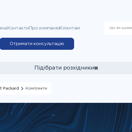
вна
Контакти
Про компанію
Клієнтам
Отримати консультацію
Підібрати розхідники
tt Packard
Комплекти
я вибору витратних матеріалів до принтера Epson Stylus CX66
ллю принтера", потім у пошуковому рядку почніть вводити циф
й принтер із запропонованих варіантів та натисніть кнопку "Під