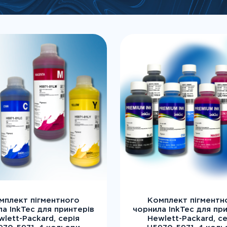
мплект пігментного
Комплект пігментн
а InkTec для принтерів
чорнила InkTec для пр
wlett-Packard, серія
Hewlett-Packard, се