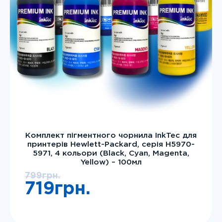
1 л
(13)
100 мл
(18)
Тип чорнила
Instagram
Telegram
Viber
Пігмент+водорозчинні
Пігментні
Ціна
Комплект пігментного чорнила InkTec для
принтерів Hewlett-Packard, серія H5970-
5971, 4 кольори (Black, Cyan, Magenta,
Скасувати
Застосувати
Yellow) – 100мл
799
грн.
Оригінальна
719
грн.
ціна:
799грн..
Поточна
ціна: