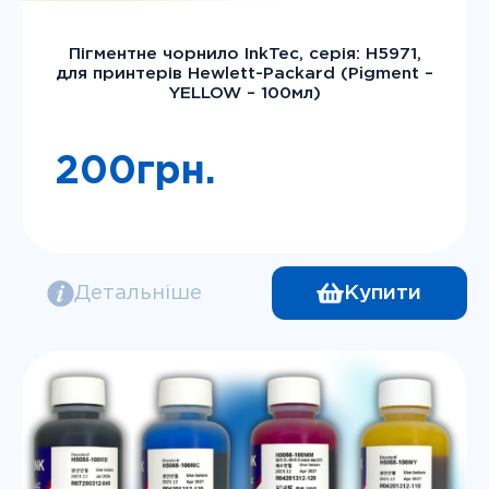
Пігментне чорнило InkTec, серія: H5971,
для принтерів Hewlett-Packard (Pigment –
YELLOW – 100мл)
200
грн.
Детальніше
Купити