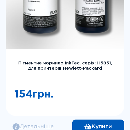
Пігментне чорнило InkTec, серія: H5851,
для принтерів Hewlett-Packard
154
грн.
Детальніше
Купити