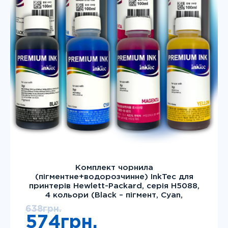
Комплект чорнила
(пігментне+водорозчинне) InkTec для
принтерів Hewlett-Packard, серія H5088,
4 кольори (Black – пігмент, Cyan,
Magenta, Yellow – водорозчинні) – 100мл
638
грн.
Оригінальна
574
грн.
ціна: