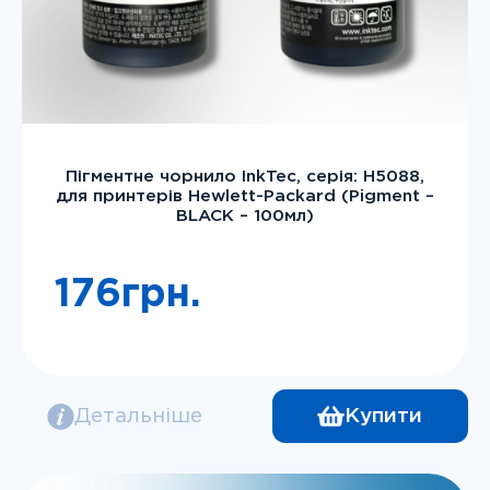
Пігментне чорнило InkTec, серія: H5088,
для принтерів Hewlett-Packard (Pigment –
BLACK – 100мл)
176
грн.
Детальніше
Купити