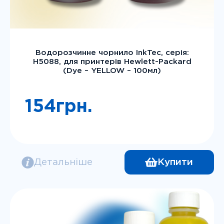
Водорозчинне чорнило InkTec, серія:
H5088, для принтерів Hewlett-Packard
(Dye – YELLOW – 100мл)
154
грн.
Детальніше
Купити