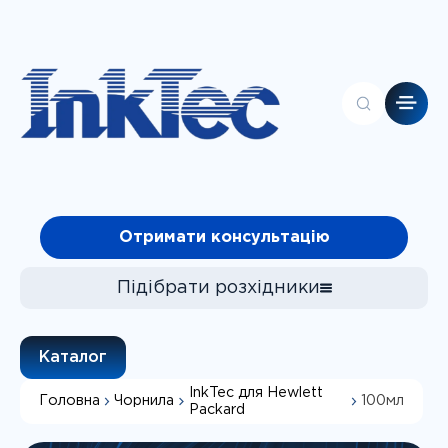
Головна
Отримати консультацію
Контакти
Каталог
Про компанію
Підібрати розхідники
Клієнтам
Чорнила
Каталог
Фотопапір
InkTec для Hewlett
Головна
Чорнила
100мл
СБПЧ
Packard
Підібрати