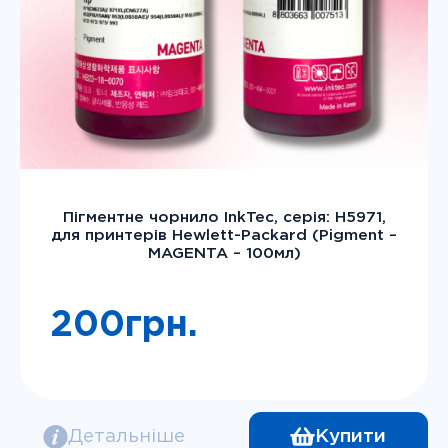
Пігментне чорнило InkTec, серія: H5971,
для принтерів Hewlett-Packard (Pigment –
MAGENTA – 100мл)
200
грн.
Детальніше
Купити