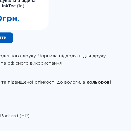
щувальна рідина
InkTec (1л)
0
грн.
ити
оденного друку. Чорнила підходять для друку
 та офісного використання.
 та підвищеної стійкості до вологи, а
кольорові
-Packard (HP):