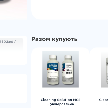
Разом купують
4902an) /
0S59AL),
92a)
3a)
Cleaning Solution MCS
Clea
– універсальна
–
8620 / 8630