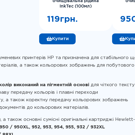
очищувальна рідина
очи
InkTec (100мл)
119
грн.
95
 8740
5400tn
Купити
Куп
меневих принтерів HP та призначена для стабільного щ
атеріалів, а також кольорових зображень для побутового
колір виконаний на пігментній основі
для чіткого тексту
раву передачу кольорів і плавні переходи
сту, а також коректну передачу кольорових зображень
 документів до кольорових матеріалів.
м, а також основні сумісні оригінальні картриджі Hewlett
950 / 950XL, 952, 953, 954, 955, 932 / 932XL
/ 88XL