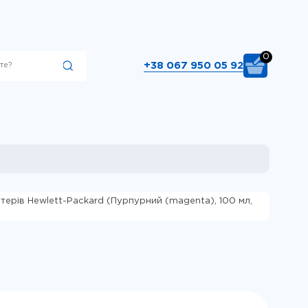
0
+38 067 950 05 92
Підібрати
терів Hewlett-Packard (Пурпурний (magenta), 100 мл,
00 вкажіть тип
ри 660. Виберіть
ібрати"..