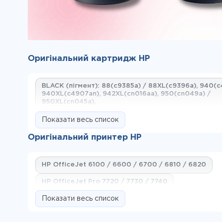
Оригінальний картридж HP
BLACK (пігмент): 88(c9385a) / 88XL(c9396a), 940(c
940XL(c4907an), 942XL(cn016aa), 950(cn049a) /
950XL(cn045a),
Black (пігмент): 952(F6U15AN), 953(L0S58AE), 954(L
Показати весь список
955(L0S60AL), 932(cn057a) / 932XL(cn053a)
Оригінальний принтер HP
CYAN (водорозчинний): 88(с9386a) / 88XL(c9391a)
MAGENTA (водорозчинний): 88(c9387a) / 88XL(c93
HP OfficeJet 6100 / 6600 / 6700 / 6810 / 6820
YELLOW (водорозчинний): 88(c9388a) / 88XL(c939
HP OfficeJet Pro 7720 / 7730 / 7740
HP OfficeJet Pro 8000 / 8000 Enterprise
Показати весь список
HP OfficeJet Pro 8100 / 8600 / 8600 Plus / 8610 / 