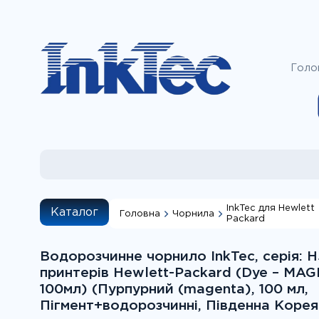
Голо
InkTec для Hewlett
Каталог
Головна
Чорнила
Packard
Наприклад, дл
пошуку "за моде
Водорозчинне чорнило InkTec, серія: H
потрібни
принтерів Hewlett-Packard (Dye – MA
100мл) (Пурпурний (magenta), 100 мл,
Пігмент+водорозчинні, Південна Корея