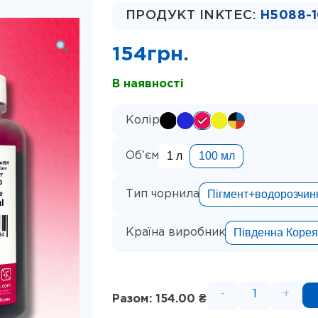
ПРОДУКТ INKTEC:
H5088-
154
грн.
В наявності
Колір
1 л
100 мл
Обʼєм
Пігмент+водорозчин
Тип чорнила
Південна Коре
Країна виробник
-
+
Разом: 154.00 ₴
Водорозчин