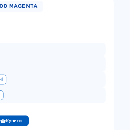
100 MAGENTA
ні
я
Купити
не чорнило InkTec, серія: H5088, для принтерів Hewl