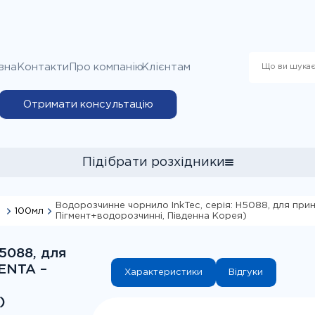
вна
Контакти
Про компанію
Клієнтам
Отримати консультацію
Підібрати розхідники
Водорозчинне чорнило InkTec, серія: H5088, для прин
100мл
Пігмент+водорозчинні, Південна Корея)
я вибору витратних матеріалів до принтера Epson Stylus CX66
ллю принтера", потім у пошуковому рядку почніть вводити циф
5088, для
й принтер із запропонованих варіантів та натисніть кнопку "Під
GENTA –
Характеристики
Відгуки
)