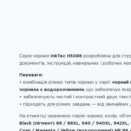
/ 8640 / 8660
HP OfficeJet Pro 8500 / 8500A / 8500A Plus
HP OfficeJet Pro 8710 / 8715 / 8720 / 8725 / 8730 /
HP OfficeJet Pro K5400 / K5400dn / K5400dtn / K
HP OfficeJet Pro K8600 / K8600dn
HP OfficeJet Pro L7480 / L7580 / L7590
Серія чорнил
InkTec H5088
розроблена для стру
HP OfficeJet Pro L7650 / L7680 / L7681 / L7780
документів, інструкцій, навчальних і робочих м
Переваги:
• комбінація різних типів чорнил у серії:
чорний 
чорнила є водорозчинними
, що забезпечує яск
• забезпечують чистий і контрастний друк тек
• підходять для різних завдань — від звичайних
На етикетці зазначено серію чорнил, колір, об’є
Black (пігмент) 88 / 88XL, 940 / 940XL, 942XL, 
Cyan / Magenta / Yellow (водорозчинні) HP 88 