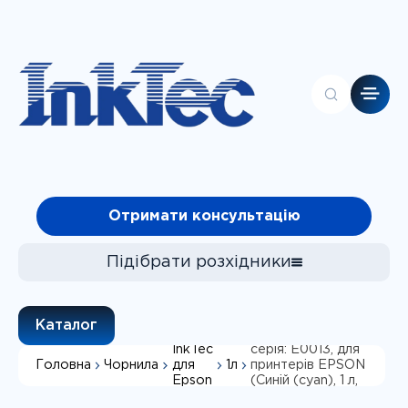
Головна
Отримати консультацію
Контакти
Каталог
Про компанію
Підібрати розхідники
Клієнтам
Чорнила
Пігментне
Каталог
Фотопапір
чорнило InkTec,
InkTec
серія: E0013, для
Головна
Чорнила
1л
для
принтерів EPSON
СБПЧ
Підібрати
Epson
(Синій (сyan), 1 л,
Пігментні,