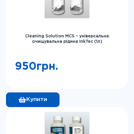
Epson Workforce WF-3010DW / WF-3011 / WF-
3012 / WF-3014
Epson Workforce WF-3520 / WF-3530 / WF-
3540 / WF-3550
Epson Workforce WF-3620 / WF-3640
Cleaning Solution MCS – універсальна
очищувальна рідина InkTec (1л)
950
грн.
Купити