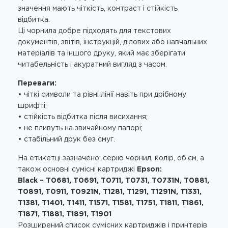
значення мають чіткість, контраст і стійкість
відбитка.
Ці чорнила добре підходять для текстових
документів, звітів, інструкцій, ділових або навчальних
матеріалів та іншого друку, який має зберігати
читабельність і акуратний вигляд з часом.
Переваги:
• чіткі символи та рівні лінії навіть при дрібному
шрифті;
• стійкість відбитка після висихання;
• не пливуть на звичайному папері;
• стабільний друк без смуг.
На етикетці зазначено: серію чорнил, колір, об’єм, а
також основні сумісні картриджі
Epson:
Black – T0681, T0691, T0711, T0731, T0731N, T0881,
T0891, T0911, T0921N, T1281, T1291, T1291N, T1331,
T1381, T1401, T1411, T1571, T1581, T1751, T1811, T1861,
T1871, T1881, T1891, T1901
Розширений список сумісних картриджів і принтерів