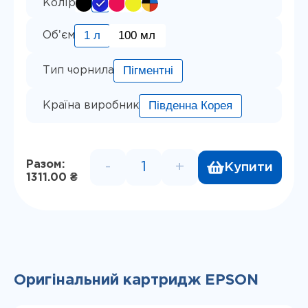
Колір
1 л
100 мл
Обʼєм
Пігментні
Тип чорнила
Південна Корея
Країна виробник
Разом:
-
+
Купити
Пігментне чорнило InkTec, с
1311.00 ₴
Оригінальний картридж EPSON