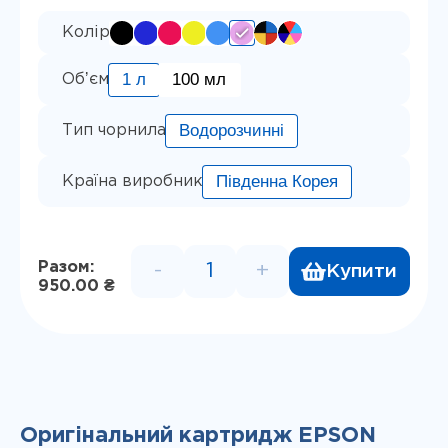
Колір
1 л
100 мл
Обʼєм
Водорозчинні
Тип чорнила
Південна Корея
Країна виробник
Разом:
-
+
Купити
Водорозчинне чорнило InkTe
950.00 ₴
Оригінальний картридж EPSON