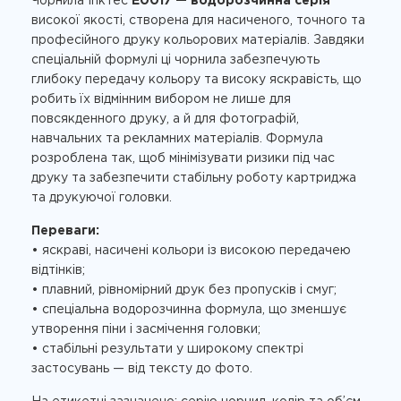
Чорнила InkTec
E0017 — водорозчинна серія
високої якості, створена для насиченого, точного та
професійного друку кольорових матеріалів. Завдяки
спеціальній формулі ці чорнила забезпечують
глибоку передачу кольору та високу яскравість, що
робить їх відмінним вибором не лише для
повсякденного друку, а й для фотографій,
навчальних та рекламних матеріалів. Формула
розроблена так, щоб мінімізувати ризики під час
друку та забезпечити стабільну роботу картриджа
та друкуючої головки.
Переваги:
• яскраві, насичені кольори із високою передачею
відтінків;
• плавний, рівномірний друк без пропусків і смуг;
• спеціальна водорозчинна формула, що зменшує
утворення піни і засмічення головки;
• стабільні результати у широкому спектрі
застосувань — від тексту до фото.