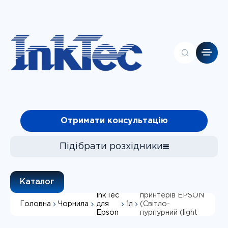
Головна
Отримати консультацію
Контакти
Каталог
Про компанію
Підібрати розхідники
Клієнтам
Чорнила
Водорозчинне
чорнило InkTec,
Каталог
Фотопапір
серія: E0017, для
InkTec
принтерів EPSON
Головна
Чорнила
1л
для
(Світло-
СБПЧ
Підібрати
Epson
пурпурний (light
magenta), 1 л,