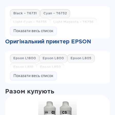
Black – T6731
Cyan – T6732
Light Cyan – T6735
Light Magenta – T6736
Magenta – T6733
Показати весь список
Yellow – T6734
Оригінальний принтер EPSON
Epson L1800
Epson L800
Epson L805
Epson L810
Epson L850
Показати весь список
Разом купують