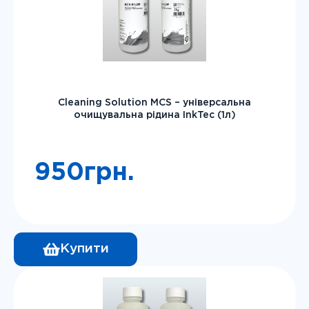
Cleaning Solution MCS – універсальна
очищувальна рідина InkTec (1л)
950
грн.
Купити