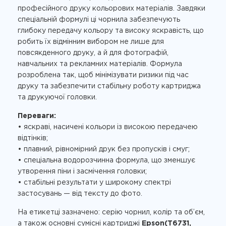
професійного друку кольорових матеріалів. Завдяки
спеціальній формулі ці чорнила забезпечують
глибоку передачу кольору та високу яскравість, що
робить їх відмінним вибором не лише для
повсякденного друку, а й для фотографій,
навчальних та рекламних матеріалів. Формула
розроблена так, щоб мінімізувати ризики під час
друку та забезпечити стабільну роботу картриджа
та друкуючої головки.
Переваги:
• яскраві, насичені кольори із високою передачею
відтінків;
• плавний, рівномірний друк без пропусків і смуг;
• спеціальна водорозчинна формула, що зменшує
утворення піни і засмічення головки;
• стабільні результати у широкому спектрі
застосувань — від тексту до фото.
На етикетці зазначено: серію чорнил, колір та об’єм,
а також основні сумісні картриджі
Epson(T6731,