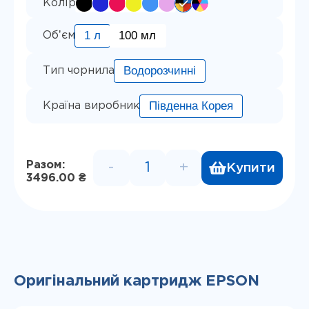
Колір
1 л
100 мл
Обʼєм
Водорозчинні
Тип чорнила
Південна Корея
Країна виробник
Разом:
-
+
Купити
Комплект водорозчинного чор
3496.00 ₴
Оригінальний картридж EPSON