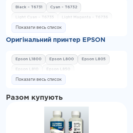
Black – T6731
Cyan – T6732
Light Cyan – T6735
Light Magenta – T6736
Magenta – T6733
Показати весь список
Yellow – T6734
Оригінальний принтер EPSON
Epson L1800
Epson L800
Epson L805
Epson L810
Epson L850
Показати весь список
Разом купують