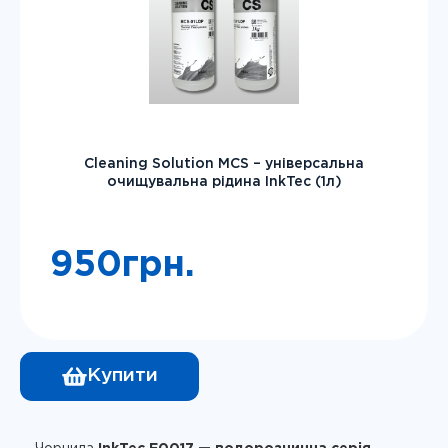
Cleaning Solution MCS – універсальна
очищувальна рідина InkTec (1л)
950
грн.
Купити