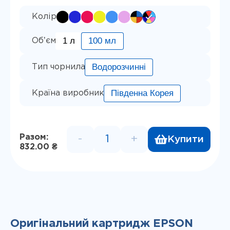
Колір
1 л
100 мл
Обʼєм
Водорозчинні
Тип чорнила
Південна Корея
Країна виробник
Разом:
-
+
Купити
Комплект водорозчинного чорн
832.00 ₴
Оригінальний картридж EPSON