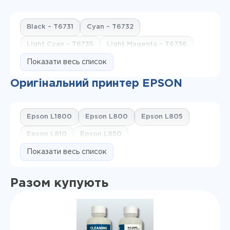
Black – T6731
Cyan – T6732
Light Cyan – T6735
Light Magenta – T6736
Magenta – T6733
Показати весь список
Yellow – T6734
Оригінальний принтер EPSON
Epson L1800
Epson L800
Epson L805
Epson L810
Epson L850
Показати весь список
Разом купують