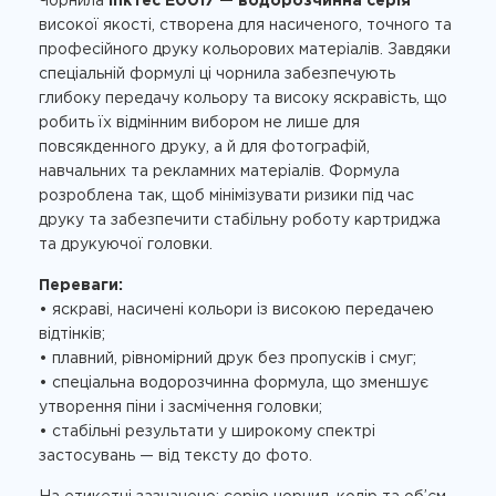
Чорнила
InkTec E0017 — водорозчинна серія
високої якості, створена для насиченого, точного та
професійного друку кольорових матеріалів. Завдяки
спеціальній формулі ці чорнила забезпечують
глибоку передачу кольору та високу яскравість, що
робить їх відмінним вибором не лише для
повсякденного друку, а й для фотографій,
навчальних та рекламних матеріалів. Формула
розроблена так, щоб мінімізувати ризики під час
друку та забезпечити стабільну роботу картриджа
та друкуючої головки.
Переваги:
• яскраві, насичені кольори із високою передачею
відтінків;
• плавний, рівномірний друк без пропусків і смуг;
• спеціальна водорозчинна формула, що зменшує
утворення піни і засмічення головки;
• стабільні результати у широкому спектрі
застосувань — від тексту до фото.