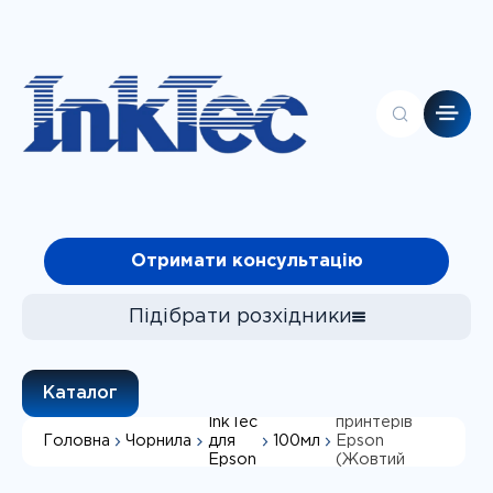
Головна
Отримати консультацію
Контакти
Каталог
Про компанію
Підібрати розхідники
Клієнтам
Чорнила
Пігментне
чорнило
InkTec, серія:
Каталог
Фотопапір
E0019, для
InkTec
принтерів
Головна
Чорнила
100мл
для
Epson
СБПЧ
Підібрати
Epson
(Жовтий
(yellow), 100