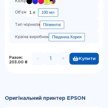
Колір
1 л
100 мл
Обʼєм
Пігментні
Тип чорнила
Південна Корея
Країна виробник
Разом:
-
+
Купити
Пігментне чорнило InkTec, с
203.00 ₴
Оригінальний принтер EPSON