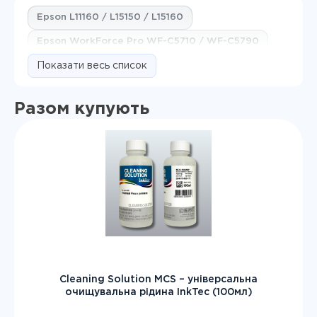
Epson L11160 / L15150 / L15160
Epson WorkForce Pro WF-C5710 / WF-C5790
Показати весь список
Разом купують
Cleaning Solution MCS – універсальна
очищувальна рідина InkTec (100мл)