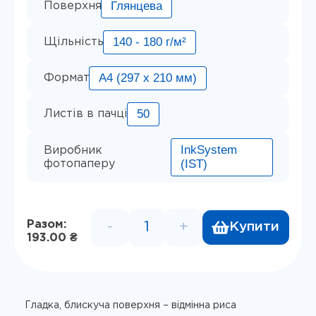
Глянцева
Поверхня
140 - 180 г/м²
Щільність
А4 (297 x 210 мм)
Формат
50
Листів в пачці
InkSystem
Виробник
(IST)
фотопаперу
Разом:
-
+
Купити
Фотопапір глянець односторон
193.00 ₴
Гладка, блискуча поверхня – відмінна риса