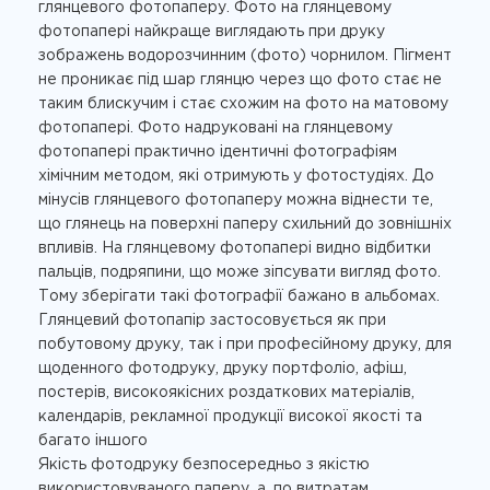
глянцевого фотопаперу. Фото на глянцевому
фотопапері найкраще виглядають при друку
зображень водорозчинним (фото) чорнилом. Пігмент
не проникає під шар глянцю через що фото стає не
таким блискучим і стає схожим на фото на матовому
фотопапері. Фото надруковані на глянцевому
фотопапері практично ідентичні фотографіям
хімічним методом, які отримують у фотостудіях. До
мінусів глянцевого фотопаперу можна віднести те,
що глянець на поверхні паперу схильний до зовнішніх
впливів. На глянцевому фотопапері видно відбитки
пальців, подряпини, що може зіпсувати вигляд фото.
Тому зберігати такі фотографії бажано в альбомах.
Глянцевий фотопапір застосовується як при
побутовому друку, так і при професійному друку, для
щоденного фотодруку, друку портфоліо, афіш,
постерів, високоякісних роздаткових матеріалів,
календарів, рекламної продукції високої якості та
багато іншого
Якість фотодруку безпосередньо з якістю
використовуваного паперу, а, по витратам