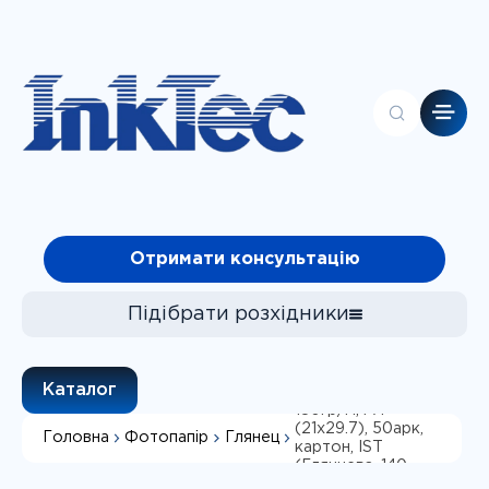
Головна
Отримати консультацію
Контакти
Каталог
Про компанію
Підібрати розхідники
Клієнтам
Чорнила
Фотопапір
глянець
Каталог
односторонній
Фотопапір
180гр/м, А4
(21х29.7), 50арк,
Головна
Фотопапір
Глянец
СБПЧ
картон, IST
Підібрати
(Глянцева, 140 -
180 г/м², А4 (297 x