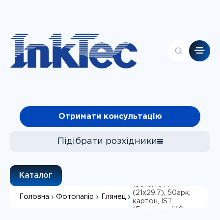
Головна
Отримати консультацію
Контакти
Каталог
Про компанію
Підібрати розхідники
Клієнтам
Чорнила
Фотопапір
глянець
Каталог
односторонній
Фотопапір
150гр/м, А4
(21х29.7), 50арк,
Головна
Фотопапір
Глянец
СБПЧ
картон, IST
Підібрати
(Глянцева, 140 -
180 г/м², А4 (297 x