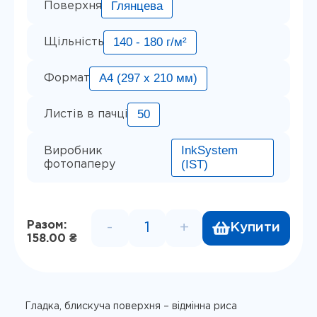
Глянцева
Поверхня
140 - 180 г/м²
Щільність
А4 (297 x 210 мм)
Формат
50
Листів в пачці
InkSystem
Виробник
(IST)
фотопаперу
Разом:
-
+
Купити
Фотопапір глянець односторон
158.00 ₴
Гладка, блискуча поверхня – відмінна риса