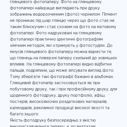
глянцевого фотопаперу. Фото на глянцевому
фотопапері найкраще виглядають при друку
зображень водорозчинним (фото) чорнилом. Пігмент
не проникає під шар глянцю через що фото стає не
таким блискучим і стає схожим на фото на матовому
фотопапері. Фото надруковані на глянцевому
фотопапері практично ідентичні фотографіям
хімічним методом, які отримують у фотостудіях. До
мінусів глянцевого фотопаперу можна віднести те,
що глянець на поверхні паперу схильний до зовнішніх
впливів. На глянцевому фотопапері видно відбитки
пальців, подряпини, що може зіпсувати вигляд фото.
Тому зберігати такі фотографії бажано в альбомах.
Глянцевий фотопапір застосовується як при
побутовому друку, так і при професійному друку, для
щоденного фотодруку, друку портфоліо, афіш,
постерів, високоякісних роздаткових матеріалів,
календарів, рекламної продукції високої якості та
багато іншого
Якість фотодруку безпосередньо з якістю
використовуваного паперу, а, по витратам