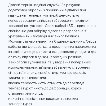
Довгий термін надійної служби. За рахунок
додаткової обробки з проміжним відпалом при
підвищеній температурі, виріб демонструє
неперевершену стійкість і збереження вихідної
теплової потужності. Серія кабелів SRL, призначена
спеціально для обігріву підлог та розроблена з
урахуванням найсуворіших вимог безпеки.
Можливість нарізування на будь-яку довжину. Серце
кабелю що складається з нескінченних паралельних
зв’язків вуглецевих частинок, дозволяє укладати для
обігріву підлоги відрізки необхідних розмірів.
Технологія вулканізації та утворення поперечних
міжмолекулярних зв’язків забезпечує створення
сітчастої молекулярної структури, що володіє
такими властивостями:
висока термостійкість; стійкість до перепадів
температур;стійкість до деформацій, корозії,
стирання, хімічної дії;
механічна міцність при високих та низьких
температурах.