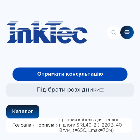
Головна
Отримати консультацію
Контакти
Каталог
Про компанію
Підібрати розхідники
Клієнтам
Чорнила
Каталог
Фотопапір
Гріючий кабель для теплої
Головна
Чорнила
підлоги SRL40-2 (~220В, 40
СБПЧ
Підібрати
Вт/м, t=65C, Lmax=70м)