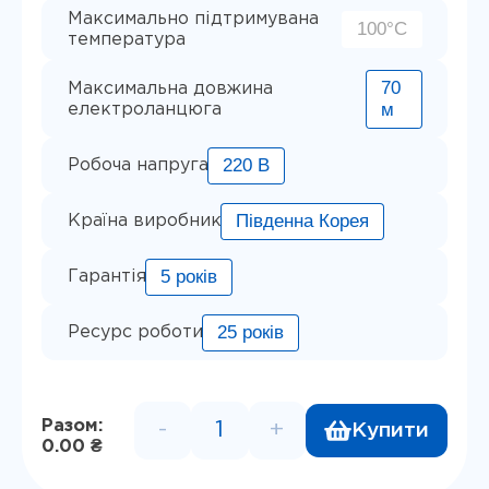
Максимально підтримувана
100°С
температура
70
Максимальна довжина
м
електроланцюга
220 В
Робоча напруга
Південна Корея
Країна виробник
5 років
Гарантія
25 років
Ресурс роботи
Разом:
-
+
Купити
Гріючий кабель для теплої пі
0.00 ₴