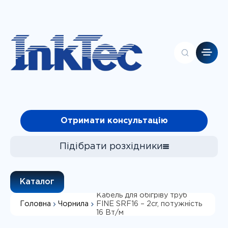
Головна
Отримати консультацію
Контакти
Каталог
Про компанію
Підібрати розхідники
Клієнтам
Чорнила
Каталог
Фотопапір
Кабель для обігріву труб
Головна
Чорнила
FINE SRF16 – 2cr, потужність
СБПЧ
Підібрати
16 Вт/м