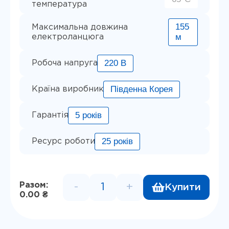
температура
155
Максимальна довжина
м
електроланцюга
220 В
Робоча напруга
Південна Корея
Країна виробник
5 років
Гарантія
25 років
Ресурс роботи
Разом:
-
+
Купити
Кабель для обігріву труб FINE
0.00 ₴