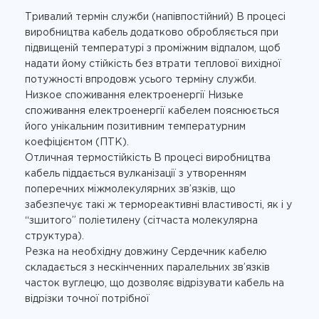
Тривалий термін служби (напівпостійний) В процесі
виробництва кабель додатково обробляється при
підвищеній температурі з проміжним відпалом, щоб
надати йому стійкість без втрати теплової вихідної
потужності впродовж усього терміну служби.
Низкое споживання електроенергії Низьке
споживання електроенергії кабелем пояснюється
його унікальним позитивним температурним
коефіцієнтом (ПТК).
Отличная термостійкість В процесі виробництва
кабель піддається вулканізації з утворенням
поперечних міжмолекулярних зв’язків, що
забезпечує такі ж термореактивні властивості, як і у
“зшитого” поліетилену (сітчаста молекулярна
структура).
Резка на необхідну довжину Сердечник кабелю
складається з нескінченних паралельних зв’язків
часток вуглецю, що дозволяє відрізувати кабель на
відрізки точної потрібної