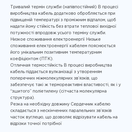
Тривалий термін служби (напівпостійний) В процесі
виробництва кабель додатково обробляється при
підвищеній температурі з проміжним відпалом, щоб
надати йому стійкість без втрати теплової вихідної
потужності впродовж усього терміну служби.
Низкое споживання електроенергії Низьке
споживання електроенергії кабелем пояснюється
його унікальним позитивним температурним
коефіцієнтом (ПТК).
Отличная термостійкість В процесі виробництва
кабель піддається вулканізації з утворенням
поперечних міжмолекулярних зв’язків, що
забезпечує такі ж термореактивні властивості, як і у
“зшитого” поліетилену (сітчаста молекулярна
структура).
Резка на необхідну довжину Сердечник кабелю
складається з нескінченних паралельних зв’язків
часток вуглецю, що дозволяє відрізувати кабель на
відрізки точної потрібної