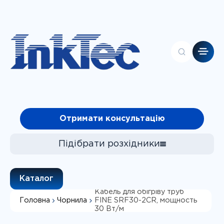
Головна
Отримати консультацію
Контакти
Каталог
Про компанію
Підібрати розхідники
Клієнтам
Чорнила
Каталог
Фотопапір
Кабель для обігріву труб
Головна
Чорнила
FINE SRF30-2CR, мощность
СБПЧ
Підібрати
30 Вт/м