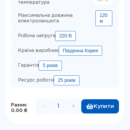
температура
120
Максимальна довжина
м
електроланцюга
220 В
Робоча напруга
Південна Корея
Країна виробник
5 років
Гарантія
25 років
Ресурс роботи
Разом:
-
+
Купити
Кабель для обігріву труб FI
0.00 ₴