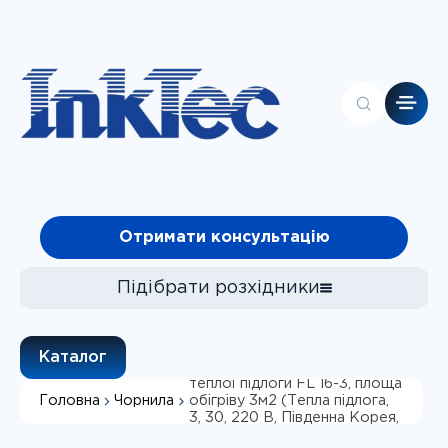
Головна
Отримати консультацію
Контакти
Каталог
Про компанію
Підібрати розхідники
Клієнтам
Чорнила
Каталог
Фотопапір
Комплект інтелектуальної
теплої підлоги FL 16-3, площа
Головна
Чорнила
обігріву 3м2 (Тепла підлога,
СБПЧ
Підібрати
3, 30, 220 В, Південна Корея,
5 років, 25 років)