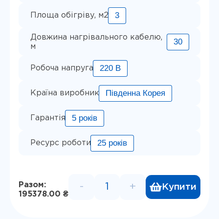
3
Площа обігріву, м2
Довжина нагрівального кабелю,
30
м
220 В
Робоча напруга
Південна Корея
Країна виробник
5 років
Гарантія
25 років
Ресурс роботи
Разом:
-
+
Купити
Комплект інтелектуальної т
195378.00 ₴