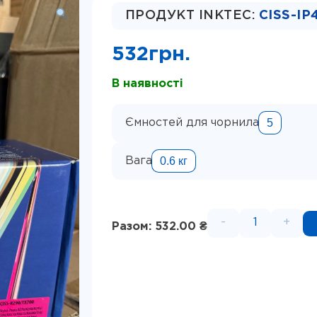
ПРОДУКТ INKTEC:
CISS-IP
532
грн.
В наявності
5
Ємностей для чорнила
0.6 кг
Вага
-
+
Разом: 532.00 ₴
СБПЧ IST 