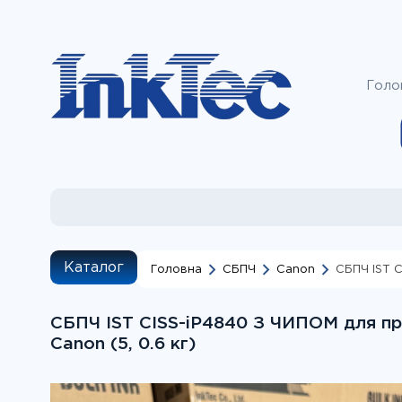
Голо
Каталог
Головна
СБПЧ
Canon
СБПЧ IST C
Наприклад, дл
пошуку "за моде
СБПЧ IST CISS-iP4840 З ЧИПОМ для пр
потрібни
Canon (5, 0.6 кг)