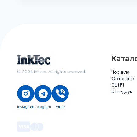
Катал
© 2024 Inktec. All rights reserved.
Чорнила
Фотопапір
СБПЧ
DTF-друк
Instagram
Telegram
Viber