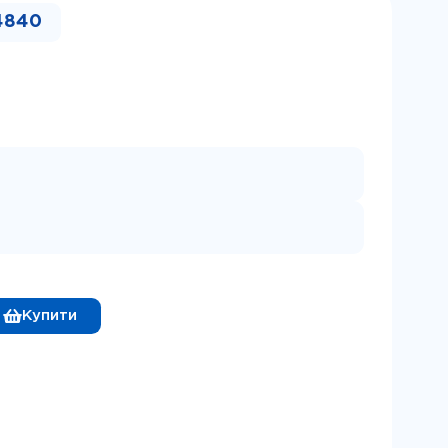
4840
Купити
CISS-iP4840 З ЧИПОМ для принтерів Canon кількість