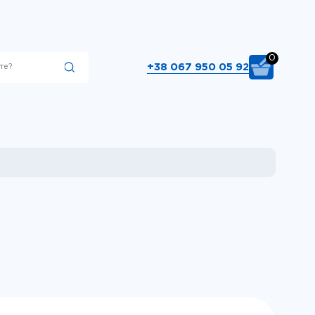
0
+38 067 950 05 92
Підібрати
00 вкажіть тип
ри 660. Виберіть
ібрати"..