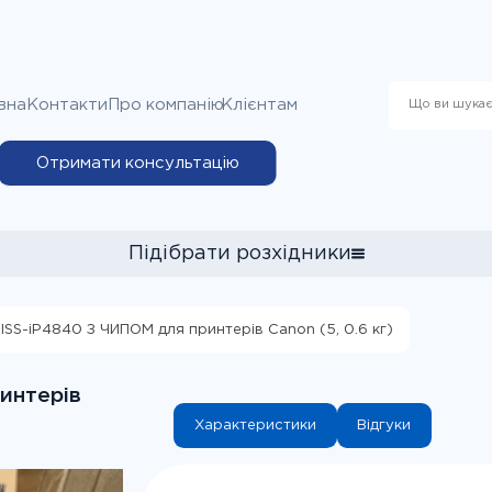
вна
Контакти
Про компанію
Клієнтам
Отримати консультацію
Підібрати розхідники
ISS-iP4840 З ЧИПОМ для принтерів Canon (5, 0.6 кг)
я вибору витратних матеріалів до принтера Epson Stylus CX66
ллю принтера", потім у пошуковому рядку почніть вводити циф
интерів
й принтер із запропонованих варіантів та натисніть кнопку "Під
Характеристики
Відгуки