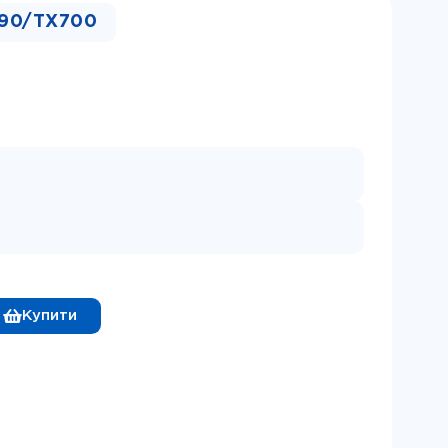
290/TX700
Купити
CISS-R290/TX700 для принтерів Epson кількість