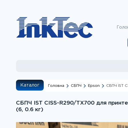
Голо
Каталог
Головна
СБПЧ
Epson
СБПЧ IST C
Наприклад, дл
пошуку "за моде
СБПЧ IST CISS-R290/TX700 для принте
потрібни
(6, 0.6 кг)