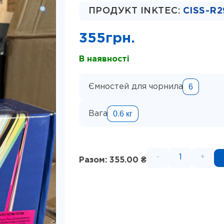
ПРОДУКТ INKTEC:
CISS-R
355
грн.
В наявності
6
Ємностей для чорнила
0.6 кг
Вага
-
+
Разом: 355.00 ₴
СБПЧ IST 