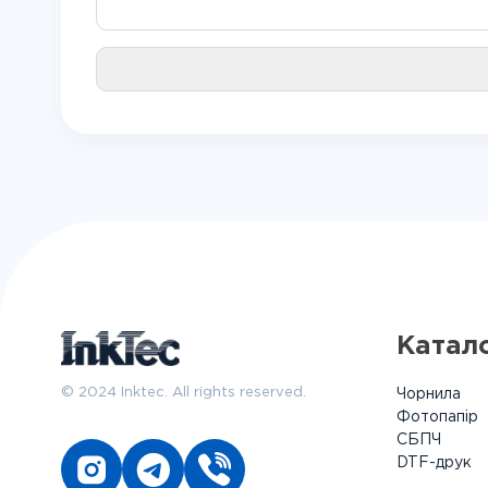
Катал
© 2024 Inktec. All rights reserved.
Чорнила
Фотопапір
СБПЧ
DTF-друк