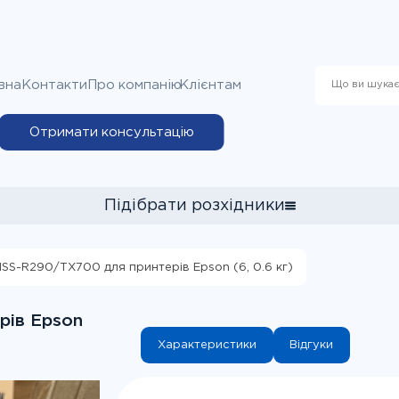
вна
Контакти
Про компанію
Клієнтам
Отримати консультацію
Підібрати розхідники
ISS-R290/TX700 для принтерів Epson (6, 0.6 кг)
я вибору витратних матеріалів до принтера Epson Stylus CX66
ллю принтера", потім у пошуковому рядку почніть вводити циф
рів Epson
й принтер із запропонованих варіантів та натисніть кнопку "Під
Характеристики
Відгуки