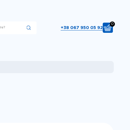
0
+38 067 950 05 92
Підібрати
00 вкажіть тип
ри 660. Виберіть
ібрати"..