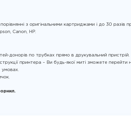
порівнянні з оригінальними картриджами і до 30 разів п
son, Canon, HP.
тей-донорів по трубках прямо в друкувальний пристрій.
струкції принтера – Ви будь-якої миті зможете перейти
 умовах.
чок.
чорнил.