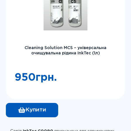
Cleaning Solution MCS – універсальна
очищувальна рідина InkTec (1л)
950
грн.
Купити