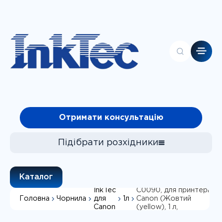
Головна
Отримати консультацію
Контакти
Каталог
Про компанію
Підібрати розхідники
Клієнтам
Чорнила
Водорозчинне
Каталог
Фотопапір
чорнило InkTec, серія:
InkTec
C0090, для принтерів
Головна
Чорнила
1л
для
Canon (Жовтий
СБПЧ
Підібрати
Canon
(yellow), 1 л,
Пігмент+водорозчинні,