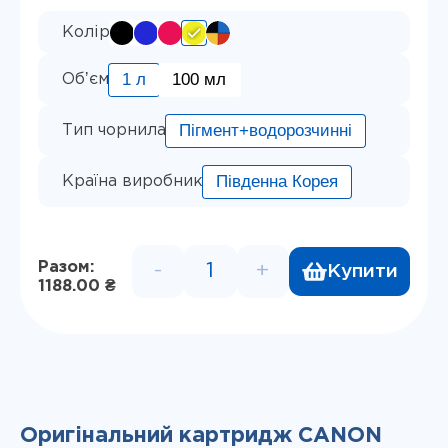
Колір
1 л
100 мл
Обʼєм
Пігмент+водорозчинні
Тип чорнила
Південна Корея
Країна виробник
Разом:
-
+
Купити
Водорозчинне чорнило InkTec
1188.00 ₴
Оригінальний картридж CANON