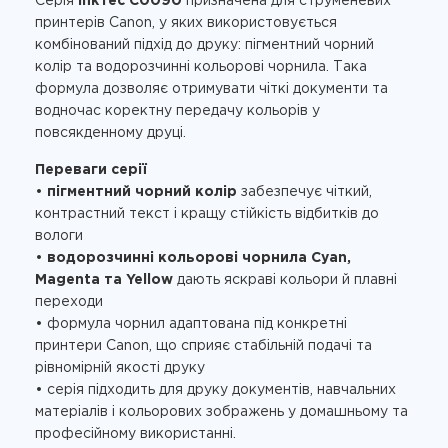
Серія
InkTec C0090
призначена для струменевих
принтерів Canon, у яких використовується
комбінований підхід до друку: пігментний чорний
колір та водорозчинні кольорові чорнила. Така
формула дозволяє отримувати чіткі документи та
водночас коректну передачу кольорів у
повсякденному друці.
Переваги серії
•
пігментний чорний колір
забезпечує чіткий,
контрастний текст і кращу стійкість відбитків до
вологи
•
водорозчинні кольорові чорнила Cyan,
Magenta та Yellow
дають яскраві кольори й плавні
переходи
• формула чорнил адаптована під конкретні
принтери Canon, що сприяє стабільній подачі та
рівномірній якості друку
• серія підходить для друку документів, навчальних
матеріалів і кольорових зображень у домашньому та
професійному використанні.