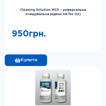
Canon PIXMA MG7520 / MG7540 / MG7550
Cleaning Solution MCS – універсальна
Canon PIXMA MX722 / MX725
очищувальна рідина InkTec (1л)
Canon PIXMA MX922 / MX925
950
грн.
Купити