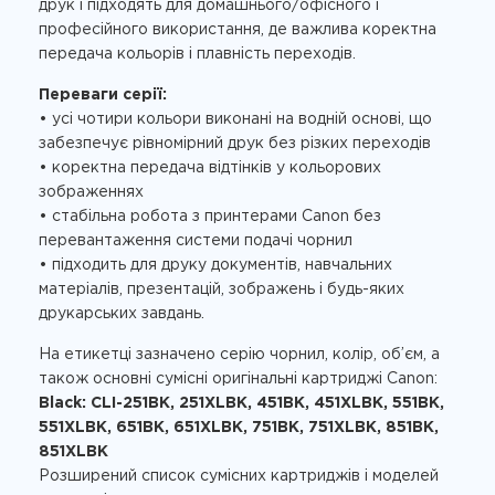
друк і підходять для домашнього/офісного і
професійного використання, де важлива коректна
передача кольорів і плавність переходів.
Переваги серії:
• усі чотири кольори виконані на водній основі, що
забезпечує рівномірний друк без різких переходів
• коректна передача відтінків у кольорових
зображеннях
• стабільна робота з принтерами Canon без
перевантаження системи подачі чорнил
• підходить для друку документів, навчальних
матеріалів, презентацій, зображень і будь-яких
друкарських завдань.
На етикетці зазначено серію чорнил, колір, об’єм, а
також основні сумісні оригінальні картриджі Canon:
Black: CLI-251BK, 251XLBK, 451BK, 451XLBK, 551BK,
551XLBK, 651BK, 651XLBK, 751BK, 751XLBK, 851BK,
851XLBK
Розширений список сумісних картриджів і моделей